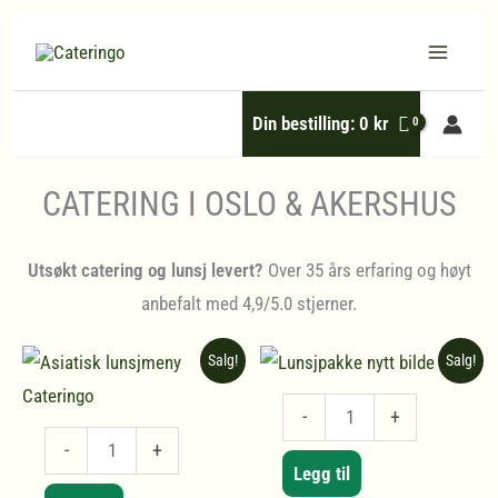
Hopp
rett
til
Din bestilling:
0
kr
innholdet
CATERING I OSLO & AKERSHUS
Utsøkt catering og lunsj levert?
Over 35 års erfaring og høyt
anbefalt med 4,9/5.0 stjerner.
Salg!
Salg!
Lunsjpakke
-
+
Asiatisk
antall
-
+
Legg til
lunsjmeny