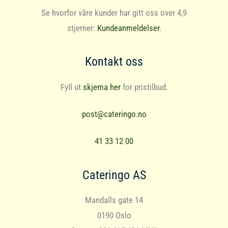
Se hvorfor våre kunder har gitt oss over 4,9
stjerner:
Kundeanmeldelser
.
Kontakt oss
Fyll ut
skjema her
for pristilbud.
post@cateringo.no
41 33 12 00
Cateringo AS
Mandalls gate 14
0190 Oslo