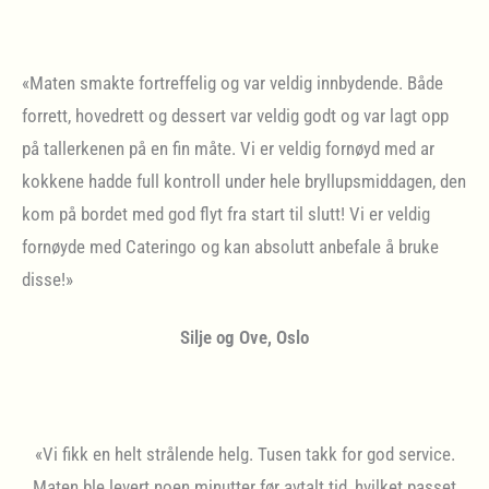
«Maten smakte fortreffelig og var veldig innbydende. Både
forrett, hovedrett og dessert var veldig godt og var lagt opp
på tallerkenen på en fin måte. Vi er veldig fornøyd med ar
kokkene hadde full kontroll under hele bryllupsmiddagen, den
kom på bordet med god flyt fra start til slutt! Vi er veldig
fornøyde med Cateringo og kan absolutt anbefale å bruke
disse!»
Silje og Ove, Oslo
«Vi fikk en helt strålende helg. Tusen takk for god service.
Maten ble levert noen minutter før avtalt tid, hvilket passet