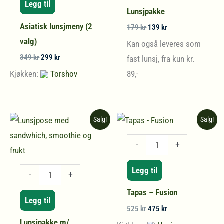
Legg til
(2
Lunsjpakke
valg)
Asiatisk lunsjmeny (2
Opprinnelig
Nåværende
179
kr
139
kr
antall
pris
pris
valg)
Kan også leveres som
var:
er:
179 kr.
139 kr.
Opprinnelig
Nåværende
349
kr
299
kr
fast lunsj, fra kun kr.
pris
pris
Kjøkken:
Torshov
89,-
var:
er:
349 kr.
299 kr.
Salg!
Salg!
Tapas
-
+
-
Legg til
Lunsjpakke
Fusion
-
+
m/
antall
Tapas – Fusion
Legg til
smoothie,
Opprinnelig
Nåværende
525
kr
475
kr
frukt
pris
pris
Lunsjpakke m/