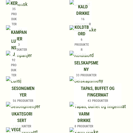
KER
KALD
35
DRIKKE
PRO
DUK
16
TER
PRODUKTER
KOLDTB
KAMPAN
ORD
JER
6
LU
3
PRODUKTE
NS
PRODUKTER
R
J
92
SELSKAPSME
PRO
NY
DUK
TER
33 PRODUKTER
SESONGMEN
TAPAS, BUFFET OG
YER
FINGERMAT
56 PRODUKTER
43 PRODUKTER
UKATEGORI
VARM
SERT
DRIKKE
2 PRODUKTER
8 PRODUKTER
VEGE