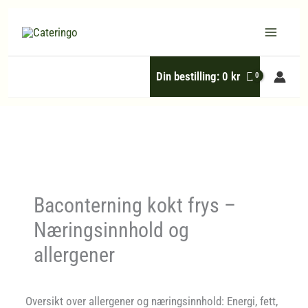
Hopp
rett
til
Din bestilling:
0
kr
innholdet
Baconterning kokt frys –
Næringsinnhold og
allergener
Oversikt over allergener og næringsinnhold: Energi, fett,