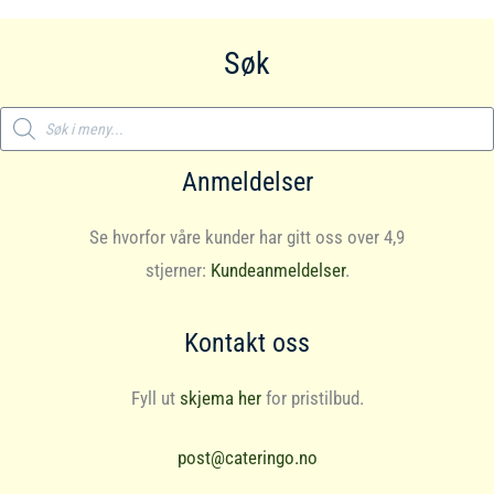
Søk
Products
search
Anmeldelser
Se hvorfor våre kunder har gitt oss over 4,9
stjerner:
Kundeanmeldelser
.
Kontakt oss
Fyll ut
skjema her
for pristilbud.
post@cateringo.no