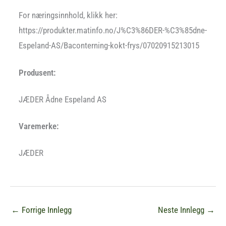
For næringsinnhold, klikk her:
https://produkter.matinfo.no/J%C3%86DER-%C3%85dne-
Espeland-AS/Baconterning-kokt-frys/07020915213015
Produsent:
JÆDER Ådne Espeland AS
Varemerke:
JÆDER
←
Forrige Innlegg
Neste Innlegg
→