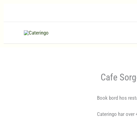
Hopp
rett
til
innholdet
Cafe Sorg
Book bord hos resta
Cateringo har over 