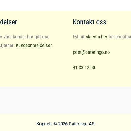
delser
Kontakt oss
r våre kunder har gitt oss
Fyll ut
skjema her
for pristilbu
stjerner:
Kundeanmeldelser
.
post@cateringo.no
41 33 12 00
Kopirett © 2026 Cateringo AS