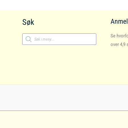
Søk
Anmel
Products
Se hvorfo
search
over 4,9 