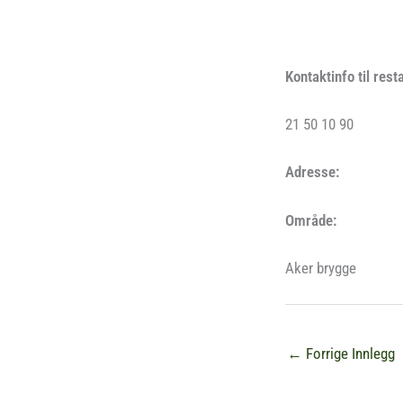
Kontaktinfo til rest
21 50 10 90
Adresse:
Område:
Aker brygge
←
Forrige Innlegg