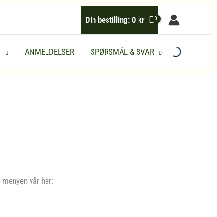
Din bestilling:
0
kr
Y
ANMELDELSER
SPØRSMÅL & SVAR
e menyen vår her: