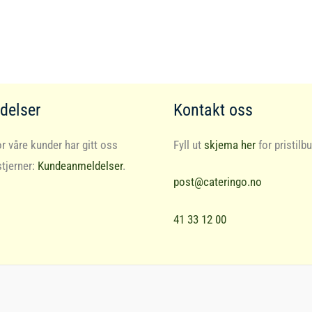
delser
Kontakt oss
r våre kunder har gitt oss
Fyll ut
skjema her
for pristilbu
stjerner:
Kundeanmeldelser
.
post@cateringo.no
41 33 12 00