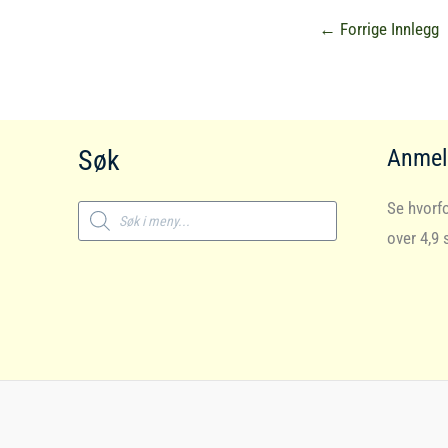
←
Forrige Innlegg
Søk
Anmel
Products
Se hvorfo
search
over 4,9 