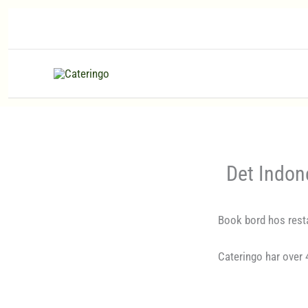
Hopp
rett
til
innholdet
Det Indon
Book bord hos resta
Cateringo har over 