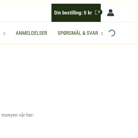
Din bestilling:
0
kr
Y
ANMELDELSER
SPØRSMÅL & SVAR
e menyen vår her: