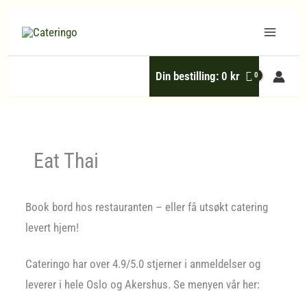
Hopp
rett
til
Din bestilling:
0
kr
innholdet
Eat Thai
Book bord hos restauranten – eller få utsøkt catering
levert hjem!
Cateringo har over 4.9/5.0 stjerner i anmeldelser og
leverer i hele Oslo og Akershus. Se menyen vår her: