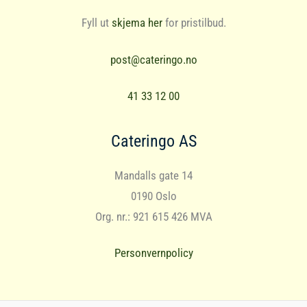
Fyll ut
skjema her
for pristilbud.
post@cateringo.no
41 33 12 00
Cateringo AS
Mandalls gate 14
0190 Oslo
Org. nr.: 921 615 426 MVA
Personvernpolicy