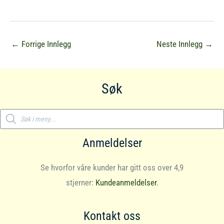
←
Forrige Innlegg
Neste Innlegg
→
Søk
Products
search
Anmeldelser
Se hvorfor våre kunder har gitt oss over 4,9
stjerner:
Kundeanmeldelser
.
Kontakt oss