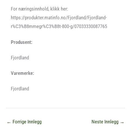
For næringsinnhold, klikk her:
https://produkter.matinfo.no/Fjordland/Fjordland-
r%C3%B8mmegr%C3%B8t-800-g/07033330087765
Produsent:
Fjordland
Varemerke:
Fjordland
←
Forrige Innlegg
Neste Innlegg
→