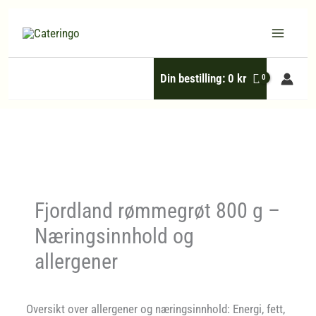
Hopp
rett
til
Din bestilling:
0
kr
innholdet
Fjordland rømmegrøt 800 g –
Næringsinnhold og
allergener
Oversikt over allergener og næringsinnhold: Energi, fett,