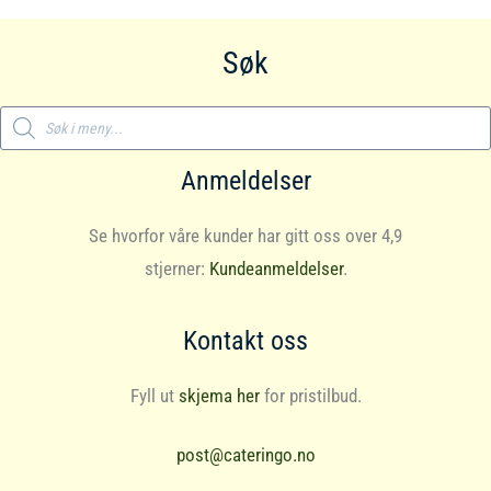
Søk
Products
search
Anmeldelser
Se hvorfor våre kunder har gitt oss over 4,9
stjerner:
Kundeanmeldelser
.
Kontakt oss
Fyll ut
skjema her
for pristilbud.
post@cateringo.no