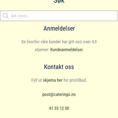
Søk
Products
search
Anmeldelser
Se hvorfor våre kunder har gitt oss over 4,9
stjerner:
Kundeanmeldelser
.
Kontakt oss
Fyll ut
skjema her
for pristilbud.
post@cateringo.no
41 33 12 00