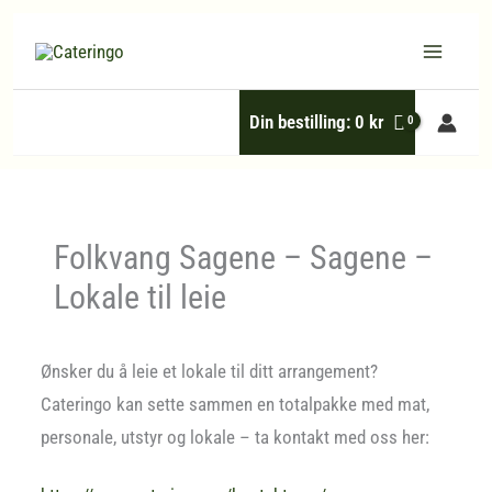
Hopp
rett
til
Din bestilling:
0
kr
innholdet
Folkvang Sagene – Sagene –
Lokale til leie
Ønsker du å leie et lokale til ditt arrangement?
Cateringo kan sette sammen en totalpakke med mat,
personale, utstyr og lokale – ta kontakt med oss her: