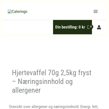
Hopp
rett
til
Din bestilling:
0
kr
innholdet
Hjertevaffel 70g 2,5kg fryst
– Næringsinnhold og
allergener
Oversikt over allergener og næringsinnhold: Energi, fett,