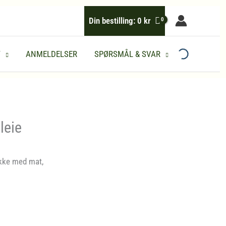
Din bestilling:
0
kr
Y
ANMELDELSER
SPØRSMÅL & SVAR
leie
akke med mat,