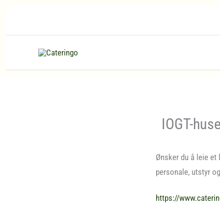
Hopp
rett
til
innholdet
IOGT-huset
Ønsker du å leie et
personale, utstyr o
https://www.cateri