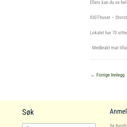
Ellers kan du se he
IOGT-huset – Storst
Lokalet har 70 sitte
· Medbrakt mat tilla
←
Forrige Innlegg
Søk
Anmel
Products
Se hvorfo