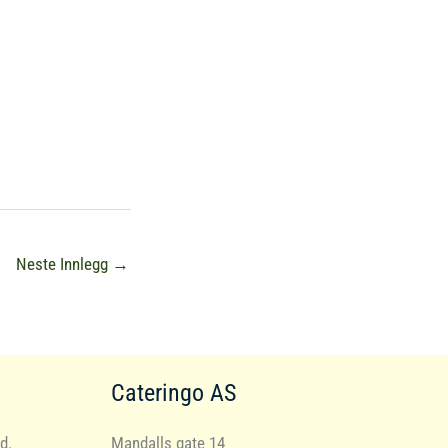
Neste Innlegg
→
Cateringo AS
d.
Mandalls gate 14