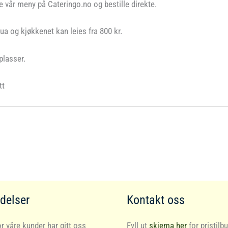
le vår meny på Cateringo.no og bestille direkte.
ua og kjøkkenet kan leies fra 800 kr.
plasser.
tt
delser
Kontakt oss
r våre kunder har gitt oss
Fyll ut
skjema her
for pristilbu