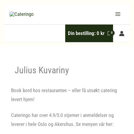
Hopp
rett
til
Din bestilling:
0
kr
innholdet
Julius Kuvariny
Book bord hos restauranten – eller få utsøkt catering
levert hjem!
Cateringo har over 4.9/5.0 stjerner i anmeldelser og
leverer i hele Oslo og Akershus. Se menyen vår her: