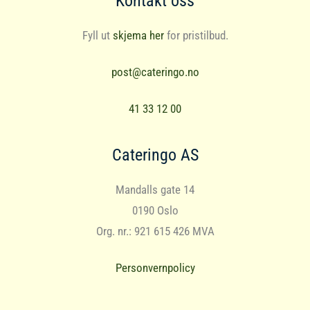
Kontakt oss
Fyll ut
skjema her
for pristilbud.
post@cateringo.no
41 33 12 00
Cateringo AS
Mandalls gate 14
0190 Oslo
Org. nr.: 921 615 426 MVA
Personvernpolicy