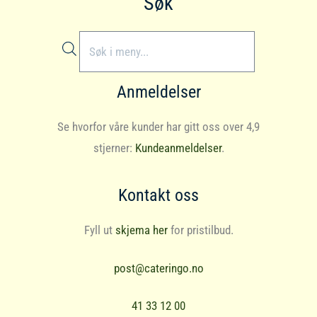
Søk
Products
search
Anmeldelser
Se hvorfor våre kunder har gitt oss over 4,9
stjerner:
Kundeanmeldelser
.
Kontakt oss
Fyll ut
skjema her
for pristilbud.
post@cateringo.no
41 33 12 00