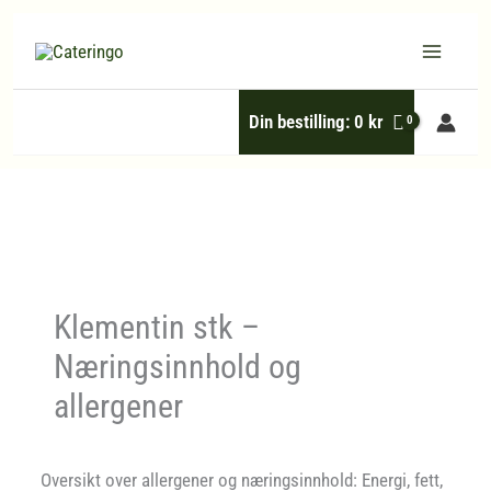
Hopp
rett
til
Din bestilling:
0
kr
innholdet
Klementin stk –
Næringsinnhold og
allergener
Oversikt over allergener og næringsinnhold: Energi, fett,