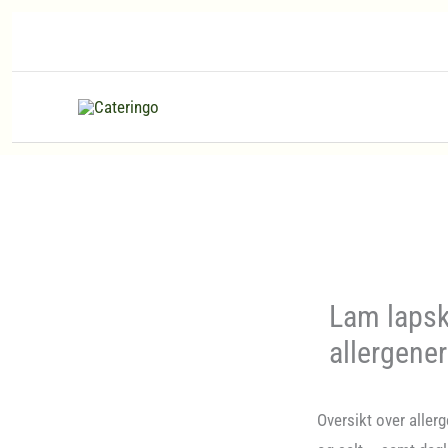
Hopp
rett
til
innholdet
Lam lapsk
allergener
Oversikt over allerg