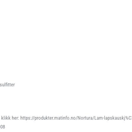
sulfitter
 klikk her: https://produkter.matinfo.no/Nortura/Lam-lapskauskj%C3
008