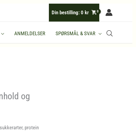
Din bestilling:
0
kr
ANMELDELSER
SPØRSMÅL & SVAR
nnhold og
sukkerarter, protein