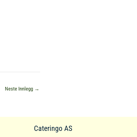
Neste Innlegg
→
Cateringo AS