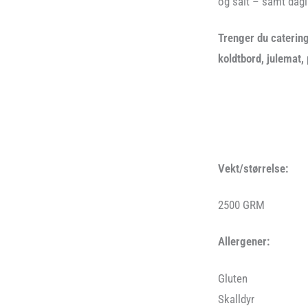
og salt – samt dagl
Trenger du catering
koldtbord, julemat,
Vekt/størrelse:
2500 GRM
Allergener:
Gluten
Skalldyr