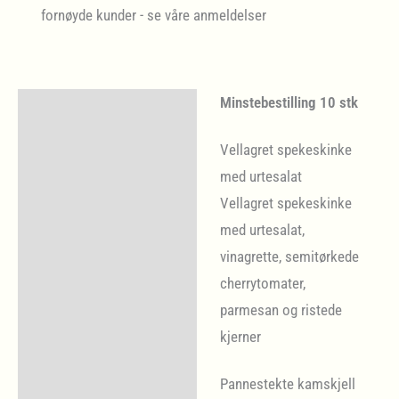
fornøyde kunder - se våre anmeldelser
Minstebestilling 10 stk
Beskrivelse
Vellagret spekeskinke
Levering og frister
med urtesalat
Vellagret spekeskinke
med urtesalat,
vinagrette, semitørkede
cherrytomater,
parmesan og ristede
kjerner
Pannestekte kamskjell