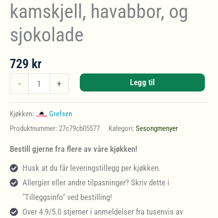
kamskjell, havabbor, og
sjokolade
729
kr
4-
Legg til
-
+
retter
med
Kjøkken:
Grefsen
spekeskinke,
Produktnummer:
27c79cb05577
Kategori:
Sesongmenyer
kamskjell,
Bestill gjerne fra flere av våre kjøkken!
havabbor,
Husk at du får leveringstillegg per kjøkken.
og
Allergier eller andre tilpasninger? Skriv dette i
sjokolade
"Tilleggsinfo" ved bestilling!
antall
Over 4.9/5.0 stjerner i anmeldelser fra tusenvis av