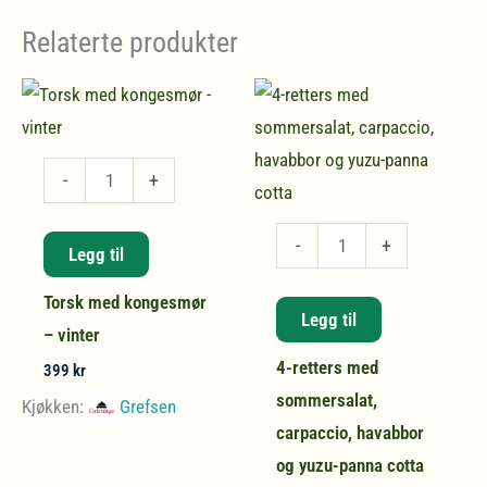
Relaterte produkter
Torsk
-
+
med
kongesmør
4-
-
+
Legg til
-
retters
Torsk med kongesmør
vinter
med
Legg til
– vinter
antall
sommersalat,
4-retters med
carpaccio,
399
kr
sommersalat,
havabbor
Kjøkken:
Grefsen
carpaccio, havabbor
og
og yuzu-panna cotta
yuzu-