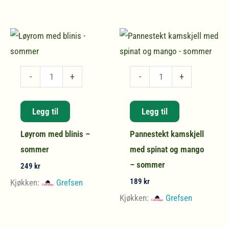
Løyrom
Pannestekt
-
+
-
+
med
kamskjell
blinis
med
Legg til
Legg til
-
spinat
Løyrom med blinis –
Pannestekt kamskjell
sommer
og
sommer
med spinat og mango
antall
mango
– sommer
-
249
kr
sommer
189
kr
Kjøkken:
Grefsen
antall
Kjøkken:
Grefsen