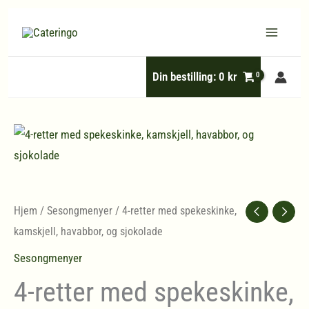
Hopp
rett
til
Din bestilling:
0
kr
innholdet
Hjem
/
Sesongmenyer
/ 4-retter med spekeskinke,
kamskjell, havabbor, og sjokolade
Sesongmenyer
4-retter med spekeskinke,