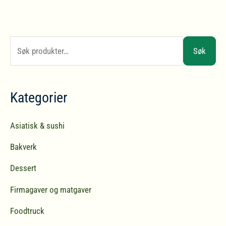
S
Søk
ø
k
Kategorier
e
t
Asiatisk & sushi
t
Bakverk
e
r
Dessert
:
Firmagaver og matgaver
Foodtruck