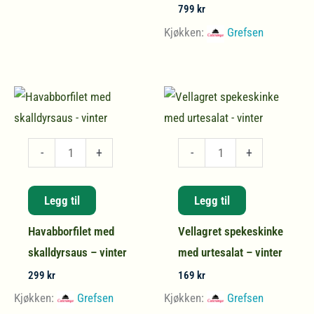
panna
799
kr
cotta
Kjøkken:
Grefsen
antall
Havabborfilet
Vellagret
-
+
-
+
med
spekeskinke
skalldyrsaus
med
Legg til
Legg til
-
urtesalat
Havabborfilet med
Vellagret spekeskinke
vinter
-
skalldyrsaus – vinter
med urtesalat – vinter
antall
vinter
antall
299
kr
169
kr
Kjøkken:
Grefsen
Kjøkken:
Grefsen