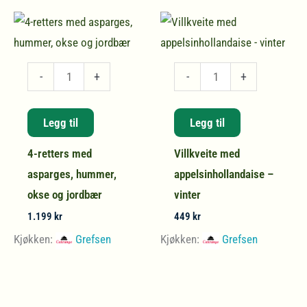
4-
Villkveite
-
+
-
+
retters
med
med
appelsinhollandaise
Legg til
Legg til
asparges,
-
4-retters med
Villkveite med
hummer,
vinter
asparges, hummer,
appelsinhollandaise –
okse
antall
okse og jordbær
vinter
og
jordbær
1.199
kr
449
kr
antall
Kjøkken:
Grefsen
Kjøkken:
Grefsen