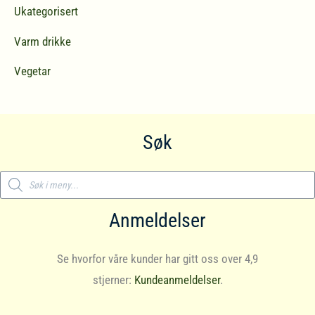
Ukategorisert
Varm drikke
Vegetar
Søk
Products
search
Anmeldelser
Se hvorfor våre kunder har gitt oss over 4,9
stjerner:
Kundeanmeldelser
.