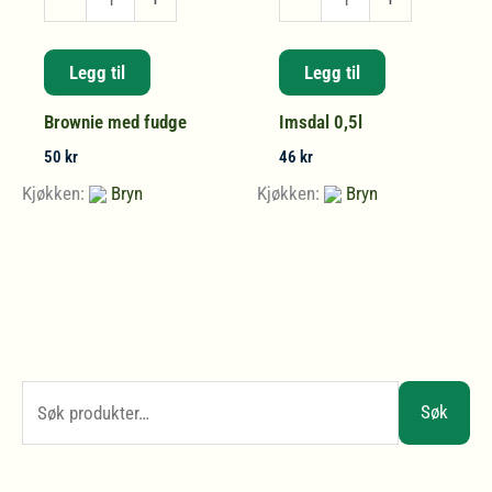
med
0,5l
fudge
antall
Legg til
Legg til
antall
Brownie med fudge
Imsdal 0,5l
50
kr
46
kr
Kjøkken:
Bryn
Kjøkken:
Bryn
S
Søk
ø
k