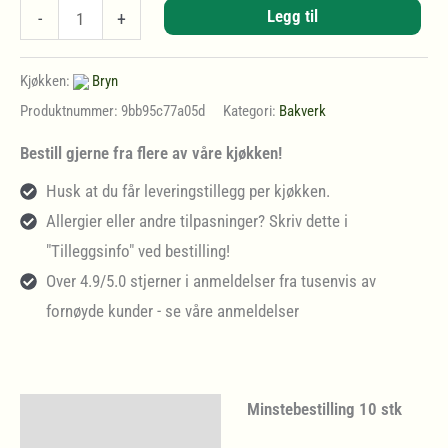
Coca-
Legg til
-
+
Cola
–
Kjøkken:
Bryn
0,5l
Produktnummer:
9bb95c77a05d
Kategori:
Bakverk
antall
Bestill gjerne fra flere av våre kjøkken!
Husk at du får leveringstillegg per kjøkken.
Allergier eller andre tilpasninger? Skriv dette i
"Tilleggsinfo" ved bestilling!
Over 4.9/5.0 stjerner i anmeldelser fra tusenvis av
fornøyde kunder - se våre anmeldelser
Minstebestilling 10 stk
Beskrivelse