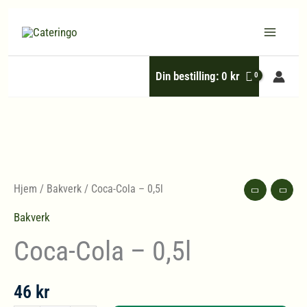
Hopp
rett
til
Din bestilling:
0
kr
innholdet
Hjem
/
Bakverk
/ Coca-Cola – 0,5l
Bakverk
Coca-Cola – 0,5l
46
kr