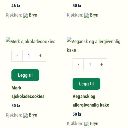
46
kr
50
kr
Kjøkken:
Bryn
Kjøkken:
Bryn
Mørk
-
+
sjokoladecookies
Vegansk
-
+
antall
og
Legg til
allergivennlig
Legg til
Mørk
kake
sjokoladecookies
Vegansk og
antall
allergivennlig kake
50
kr
50
kr
Kjøkken:
Bryn
Kjøkken:
Bryn