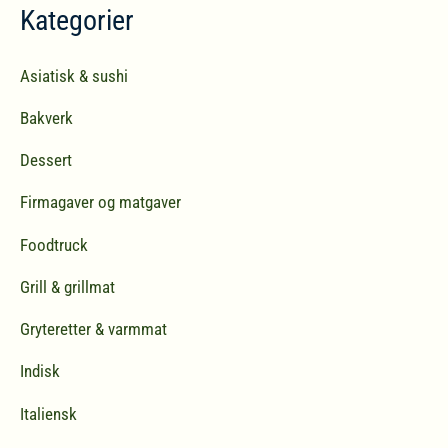
Kategorier
e
t
Asiatisk & sushi
t
Bakverk
e
r
Dessert
:
Firmagaver og matgaver
Foodtruck
Grill & grillmat
Gryteretter & varmmat
Indisk
Italiensk