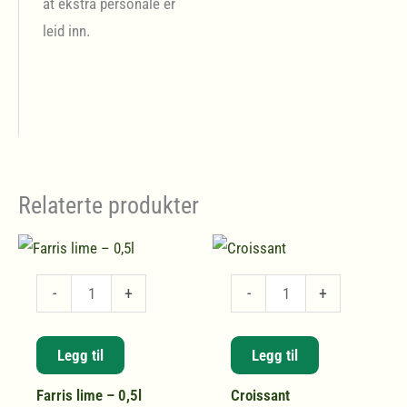
at ekstra personale er
leid inn.
Relaterte produkter
Farris
Croissant
-
+
-
+
lime
antall
–
Legg til
Legg til
0,5l
Farris lime – 0,5l
Croissant
antall