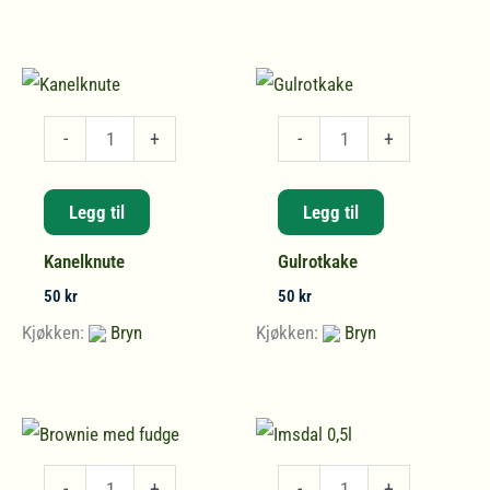
Kanelknute
Gulrotkake
-
+
-
+
antall
antall
Legg til
Legg til
Kanelknute
Gulrotkake
50
kr
50
kr
Kjøkken:
Bryn
Kjøkken:
Bryn
Brownie
Imsdal
-
+
-
+