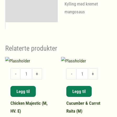
Kylling med kremet
Store Policies
mangosaus
Relaterte produkter
Chicken
Cucumber
-
+
-
+
Majestic
&
(M,
Carrot
Legg til
Legg til
HV.
Raita
Chicken Majestic (M,
Cucumber & Carrot
E)
(M)
HV. E)
Raita (M)
antall
antall