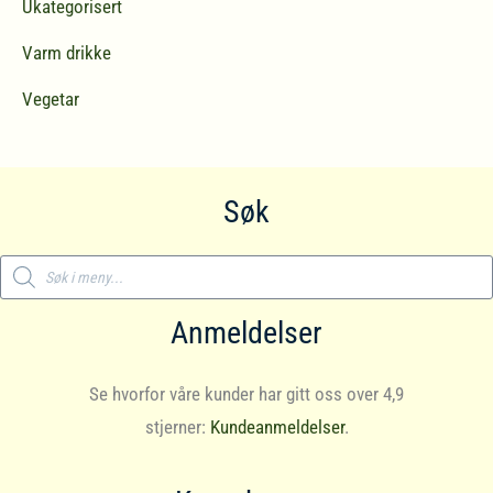
Ukategorisert
Varm drikke
Vegetar
Søk
Products
search
Anmeldelser
Se hvorfor våre kunder har gitt oss over 4,9
stjerner:
Kundeanmeldelser
.