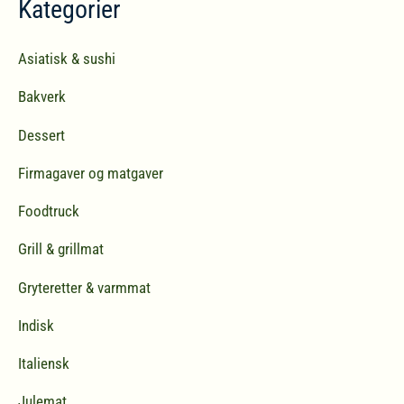
Kategorier
e
t
Asiatisk & sushi
t
Bakverk
e
r
Dessert
:
Firmagaver og matgaver
Foodtruck
Grill & grillmat
Gryteretter & varmmat
Indisk
Italiensk
Julemat