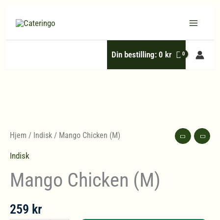
Hopp
rett
til
Din bestilling:
0
kr
innholdet
Hjem
/
Indisk
/ Mango Chicken (M)
Indisk
Mango Chicken (M)
259
kr