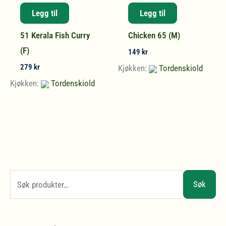
Fish
(M)
Legg til
Legg til
Curry
antall
51 Kerala Fish Curry
Chicken 65 (M)
(F)
(F)
antall
149
kr
279
kr
Kjøkken:
Tordenskiold
Kjøkken:
Tordenskiold
S
Søk
ø
k