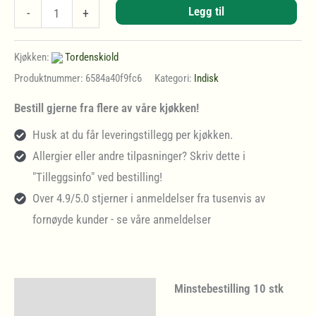
Mango
Legg til
-
+
Chicken
(M)
Kjøkken:
Tordenskiold
antall
Produktnummer:
6584a40f9fc6
Kategori:
Indisk
Bestill gjerne fra flere av våre kjøkken!
Husk at du får leveringstillegg per kjøkken.
Allergier eller andre tilpasninger? Skriv dette i
"Tilleggsinfo" ved bestilling!
Over 4.9/5.0 stjerner i anmeldelser fra tusenvis av
fornøyde kunder - se våre anmeldelser
Minstebestilling 10 stk
Beskrivelse