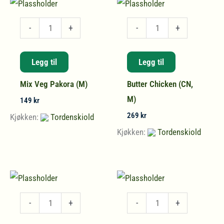
Mix
Butter
-
+
-
+
Veg
Chicken
Pakora
(CN,
Legg til
Legg til
(M)
M)
Mix Veg Pakora (M)
Butter Chicken (CN,
antall
antall
M)
149
kr
269
kr
Kjøkken:
Tordenskiold
Kjøkken:
Tordenskiold
51
Chicken
-
+
-
+
Kerala
65