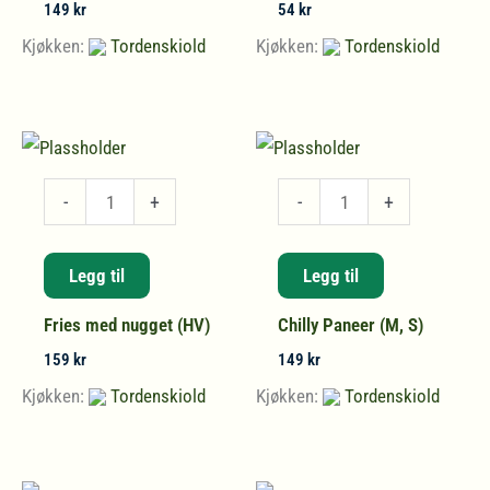
149
kr
54
kr
Kjøkken:
Tordenskiold
Kjøkken:
Tordenskiold
Fries
Chilly
-
+
-
+
med
Paneer
nugget
(M,
Legg til
Legg til
(HV)
S)
Fries med nugget (HV)
Chilly Paneer (M, S)
antall
antall
159
kr
149
kr
Kjøkken:
Tordenskiold
Kjøkken:
Tordenskiold