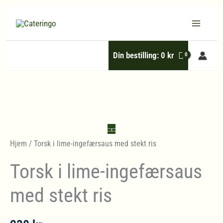
Hopp
rett
til
Din bestilling:
0
kr
innholdet
Hjem
/ Torsk i lime-ingefærsaus med stekt ris
Torsk i lime-ingefærsaus
med stekt ris