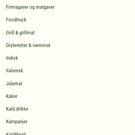
:
Firmagaver og matgaver
Foodtruck
Grill & grillmat
Gryteretter & varmmat
Indisk
Italiensk
Julemat
Kaker
Kald drikke
Kampanjer
Koldtbord