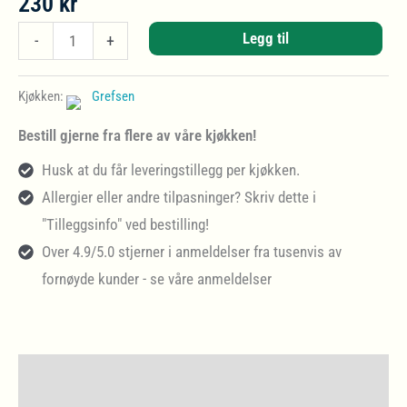
230
kr
Torsk
Legg til
-
+
i
lime-
Kjøkken:
Grefsen
ingefærsaus
Bestill gjerne fra flere av våre kjøkken!
med
Husk at du får leveringstillegg per kjøkken.
stekt
Allergier eller andre tilpasninger? Skriv dette i
ris
"Tilleggsinfo" ved bestilling!
antall
Over 4.9/5.0 stjerner i anmeldelser fra tusenvis av
fornøyde kunder - se våre anmeldelser
Beskrivelse