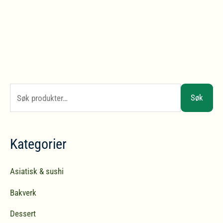
S
Søk
ø
k
Kategorier
e
t
Asiatisk & sushi
t
Bakverk
e
r
Dessert