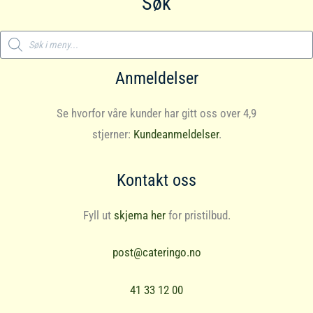
Søk
Products
search
Anmeldelser
Se hvorfor våre kunder har gitt oss over 4,9
stjerner:
Kundeanmeldelser
.
Kontakt oss
Fyll ut
skjema her
for pristilbud.
post@cateringo.no
41 33 12 00