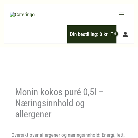
Hopp
rett
til
Din bestilling:
0
kr
innholdet
Monin kokos puré 0,5l –
Næringsinnhold og
allergener
Oversikt over allergener og næringsinnhold: Energi, fett,