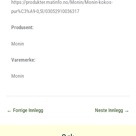
https://produkter.matinfo.no/Monin/Monin-kokos-
pur%C3%A9-0,5l/03052910036317
Produsent:
Monin
Varemerke:
Monin
←
Forrige Innlegg
Neste Innlegg
→