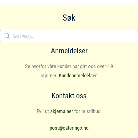
Søk
Products
search
Anmeldelser
Se hvorfor våre kunder har gitt oss over 4,9
stjerner:
Kundeanmeldelser
.
Kontakt oss
Fyll ut
skjema her
for pristilbud.
post@cateringo.no