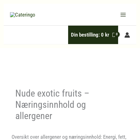
Hopp
rett
til
Din bestilling:
0
kr
innholdet
Nude exotic fruits –
Næringsinnhold og
allergener
Oversikt over allergener og næringsinnhold: Energi, fett,