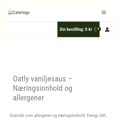
Hopp
rett
til
Din bestilling:
0
kr
innholdet
Oatly vaniljesaus –
Næringsinnhold og
allergener
Oversikt over allergener og næringsinnhold: Energi, fett,