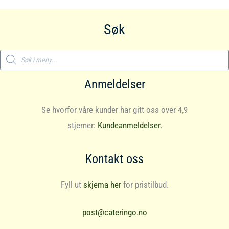
Søk
Products
search
Anmeldelser
Se hvorfor våre kunder har gitt oss over 4,9
stjerner:
Kundeanmeldelser
.
Kontakt oss
Fyll ut
skjema her
for pristilbud.
post@cateringo.no