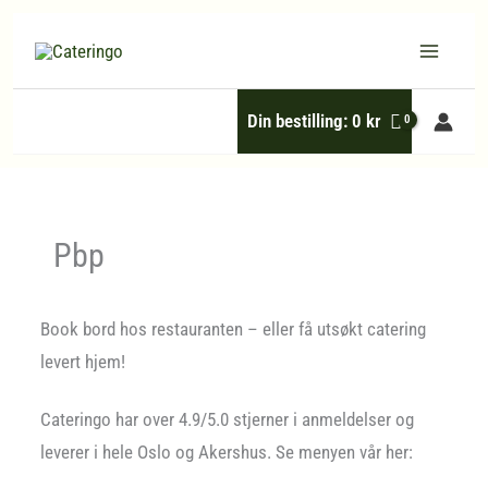
Hopp
rett
til
Din bestilling:
0
kr
innholdet
Pbp
Book bord hos restauranten – eller få utsøkt catering
levert hjem!
Cateringo har over 4.9/5.0 stjerner i anmeldelser og
leverer i hele Oslo og Akershus. Se menyen vår her: