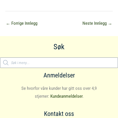
←
Forrige Innlegg
Neste Innlegg
→
Søk
Products
search
Anmeldelser
Se hvorfor våre kunder har gitt oss over 4,9
stjerner:
Kundeanmeldelser
.
Kontakt oss