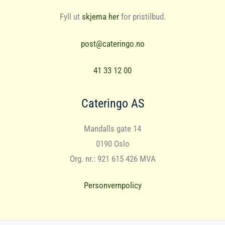
Fyll ut
skjema her
for pristilbud.
post@cateringo.no
41 33 12 00
Cateringo AS
Mandalls gate 14
0190 Oslo
Org. nr.: 921 615 426 MVA
Personvernpolicy