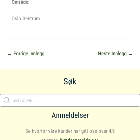
Område:
Oslo Sentrum
←
Forrige Innlegg
Neste Innlegg
→
Søk
Products
search
Anmeldelser
Se hvorfor våre kunder har gitt oss over 4,9