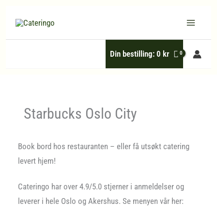
Hopp
rett
til
Din bestilling:
0
kr
innholdet
Starbucks Oslo City
Book bord hos restauranten – eller få utsøkt catering
levert hjem!
Cateringo har over 4.9/5.0 stjerner i anmeldelser og
leverer i hele Oslo og Akershus. Se menyen vår her: