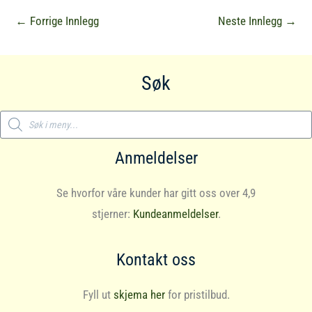
←
Forrige Innlegg
Neste Innlegg
→
Søk
Products
search
Anmeldelser
Se hvorfor våre kunder har gitt oss over 4,9
stjerner:
Kundeanmeldelser
.
Kontakt oss
Fyll ut
skjema her
for pristilbud.