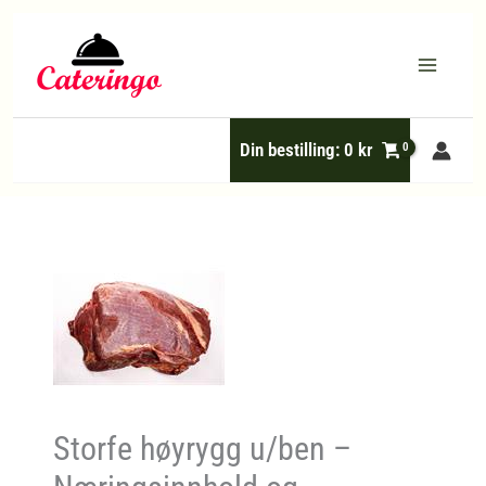
Hopp
rett
til
innholdet
Din bestilling:
0
kr
Storfe høyrygg u/ben –