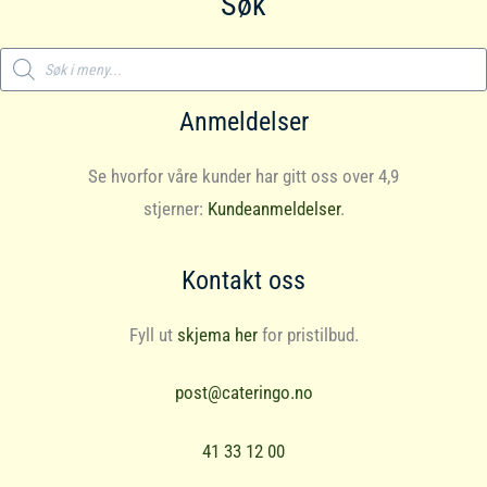
Søk
Products
search
Anmeldelser
Se hvorfor våre kunder har gitt oss over 4,9
stjerner:
Kundeanmeldelser
.
Kontakt oss
Fyll ut
skjema her
for pristilbud.
post@cateringo.no
41 33 12 00