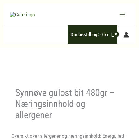
Hopp
rett
til
Din bestilling:
0
kr
innholdet
Synnøve gulost bit 480gr –
Næringsinnhold og
allergener
Oversikt over allergener og næringsinnhold: Energi, fett,