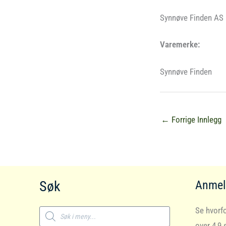
Synnøve Finden AS
Varemerke:
Synnøve Finden
←
Forrige Innlegg
Søk
Anmel
Products
Se hvorfo
search
over 4,9 