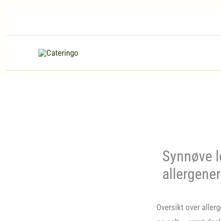
Hopp
rett
til
innholdet
Synnøve l
allergener
Oversikt over allerg