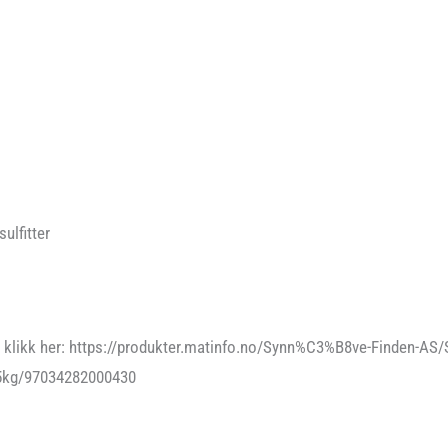
sulfitter
, klikk her: https://produkter.matinfo.no/Synn%C3%B8ve-Finden-AS
,25kg/97034282000430