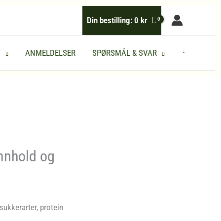
Din bestilling:
0
kr
Y
ANMELDELSER
SPØRSMÅL & SVAR
innhold og
sukkerarter, protein