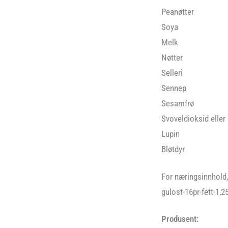
Peanøtter
Soya
Melk
Nøtter
Selleri
Sennep
Sesamfrø
Svoveldioksid eller 
Lupin
Bløtdyr
For næringsinnhold
gulost-16pr-fett-1
Produsent: