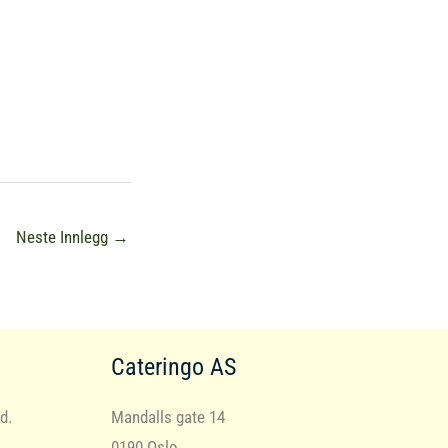
Neste Innlegg
→
Cateringo AS
d.
Mandalls gate 14
0190 Oslo