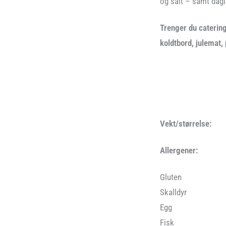
og salt – samt dagl
Trenger du catering
koldtbord, julemat,
Vekt/størrelse:
Allergener:
Gluten
Skalldyr
Egg
Fisk