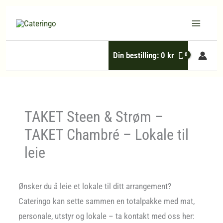
Hopp
rett
til
Din bestilling:
0
kr
innholdet
TAKET Steen & Strøm –
TAKET Chambré – Lokale til
leie
Ønsker du å leie et lokale til ditt arrangement?
Cateringo kan sette sammen en totalpakke med mat,
personale, utstyr og lokale – ta kontakt med oss her: