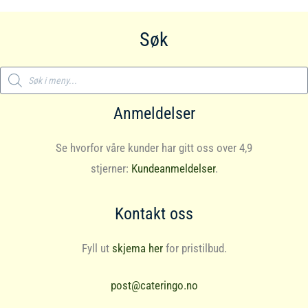
Søk
Products
search
Anmeldelser
Se hvorfor våre kunder har gitt oss over 4,9
stjerner:
Kundeanmeldelser
.
Kontakt oss
Fyll ut
skjema her
for pristilbud.
post@cateringo.no