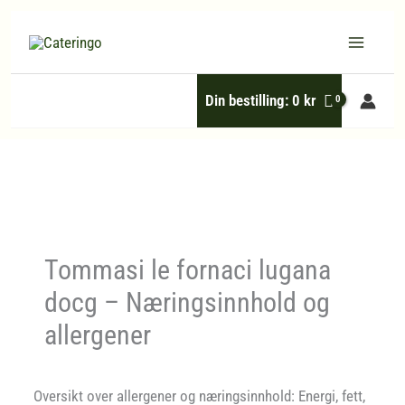
Hopp
rett
til
Din bestilling:
0
kr
innholdet
Tommasi le fornaci lugana
docg – Næringsinnhold og
allergener
Oversikt over allergener og næringsinnhold: Energi, fett,