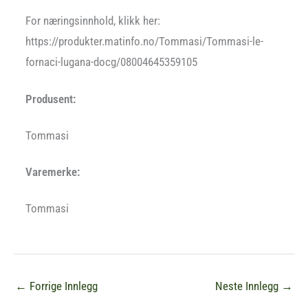
For næringsinnhold, klikk her:
https://produkter.matinfo.no/Tommasi/Tommasi-le-
fornaci-lugana-docg/08004645359105
Produsent:
Tommasi
Varemerke:
Tommasi
←
Forrige Innlegg
Neste Innlegg
→