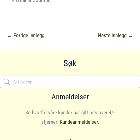
Kristiania Gourmet
←
Forrige Innlegg
Neste Innlegg
→
Søk
Products
search
Anmeldelser
Se hvorfor våre kunder har gitt oss over 4,9
stjerner:
Kundeanmeldelser
.