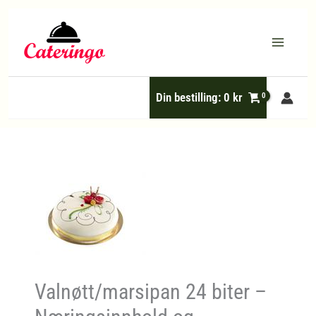
Hopp
rett
til
innholdet
Din bestilling:
0
kr
Valnøtt/marsipan 24 biter –