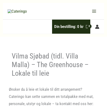
Hopp
rett
til
Din bestilling:
0
kr
innholdet
Vilma Sjøbad (tidl. Villa
Malla) – The Greenhouse –
Lokale til leie
Ønsker du å leie et lokale til ditt arrangement?
Cateringo kan sette sammen en totalpakke med mat,
personale, utstyr og lokale – ta kontakt med oss her: