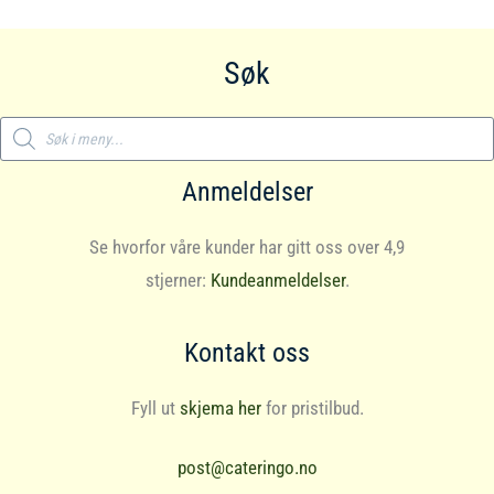
Søk
Products
search
Anmeldelser
Se hvorfor våre kunder har gitt oss over 4,9
stjerner:
Kundeanmeldelser
.
Kontakt oss
Fyll ut
skjema her
for pristilbud.
post@cateringo.no