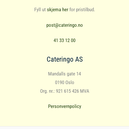
Fyll ut
skjema her
for pristilbud.
post@cateringo.no
41 33 12 00
Cateringo AS
Mandalls gate 14
0190 Oslo
Org. nr.: 921 615 426 MVA
Personvernpolicy