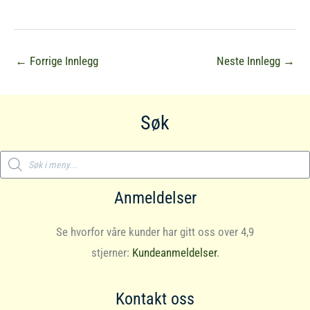
←
Forrige Innlegg
Neste Innlegg
→
Søk
Products
search
Anmeldelser
Se hvorfor våre kunder har gitt oss over 4,9
stjerner:
Kundeanmeldelser
.
Kontakt oss