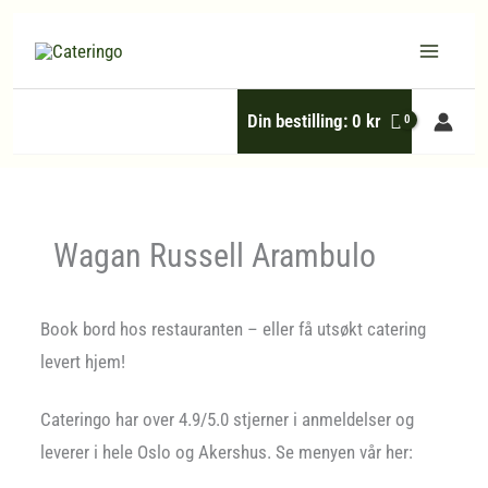
Hopp
rett
til
Din bestilling:
0
kr
innholdet
Wagan Russell Arambulo
Book bord hos restauranten – eller få utsøkt catering
levert hjem!
Cateringo har over 4.9/5.0 stjerner i anmeldelser og
leverer i hele Oslo og Akershus. Se menyen vår her: