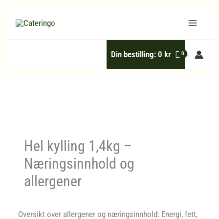
Hopp
rett
til
Din bestilling:
0
kr
innholdet
Hel kylling 1,4kg –
Næringsinnhold og
allergener
Oversikt over allergener og næringsinnhold: Energi, fett,