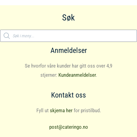
Søk
Products
search
Anmeldelser
Se hvorfor våre kunder har gitt oss over 4,9
stjerner:
Kundeanmeldelser
.
Kontakt oss
Fyll ut
skjema her
for pristilbud.
post@cateringo.no