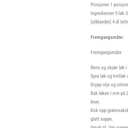
Porsjoner 1 porsjon
Ingredienser 5 løk 5
(utblandet) 4 dl let
Fremgangsmåte:
Fremgangsmåte
Rens og skjær løk i 
Spre løk og hvitløk
Drypp olje og sitro
Bak løken i ovn på 2
brun.
Kok opp grønnsaksbu
glatt suppe.
Smak til. Om suppen