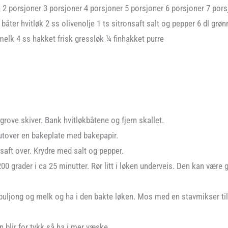
 2 porsjoner 3 porsjoner 4 porsjoner 5 porsjoner 6 porsjoner 7 pors
 båter hvitløk 2 ss olivenolje 1 ts sitronsaft salt og pepper 6 dl grø
tmelk 4 ss hakket frisk gressløk ¼ finhakket purre
grove skiver. Bank hvitløkbåtene og fjern skallet.
 utover en bakeplate med bakepapir.
nsaft over. Krydre med salt og pepper.
00 grader i ca 25 minutter. Rør litt i løken underveis. Den kan være 
ljong og melk og ha i den bakte løken. Mos med en stavmikser til 
 blir for tykk så ha i mer væske.