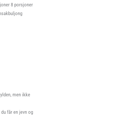
joner 8 porsjoner
nnsakbuljong
gylden, men ikke
du får en jevn og