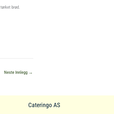
tørket brød.
Neste Innlegg
→
Cateringo AS