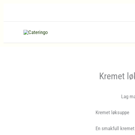
Hopp
rett
til
innholdet
Kremet l
Lag ma
Kremet løksuppe
En smakfull kremet 