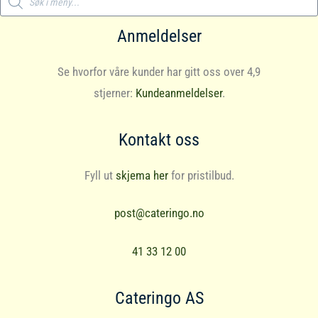
search
Anmeldelser
Se hvorfor våre kunder har gitt oss over 4,9
stjerner:
Kundeanmeldelser
.
Kontakt oss
Fyll ut
skjema her
for pristilbud.
post@cateringo.no
41 33 12 00
Cateringo AS