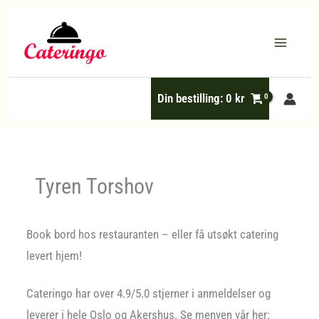
Hopp
rett
til
innholdet
Din bestilling:
0
kr
Tyren Torshov
Book bord hos restauranten – eller få utsøkt catering
levert hjem!
Cateringo har over 4.9/5.0 stjerner i anmeldelser og
leverer i hele Oslo og Akershus. Se menyen vår her: