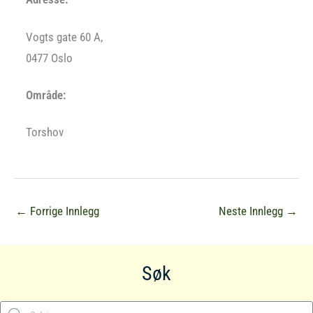
Vogts gate 60 A,
0477 Oslo
Område:
Torshov
←
Forrige Innlegg
Neste Innlegg
→
Søk
Products