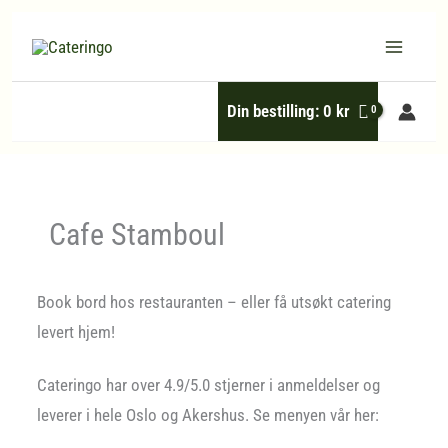
Hopp
rett
til
Din bestilling:
0
kr
innholdet
Cafe Stamboul
Book bord hos restauranten – eller få utsøkt catering
levert hjem!
Cateringo har over 4.9/5.0 stjerner i anmeldelser og
leverer i hele Oslo og Akershus. Se menyen vår her: