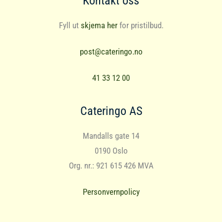
Kontakt oss
Fyll ut
skjema her
for pristilbud.
post@cateringo.no
41 33 12 00
Cateringo AS
Mandalls gate 14
0190 Oslo
Org. nr.: 921 615 426 MVA
Personvernpolicy